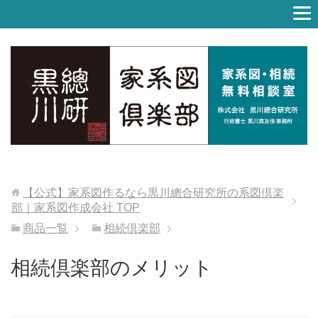
【公式】家系図作るなら黒川總合研究所の系図倶楽
部｜家系図作成会社
TOP
商品一覧
相続倶楽部
相続倶楽部のメリット