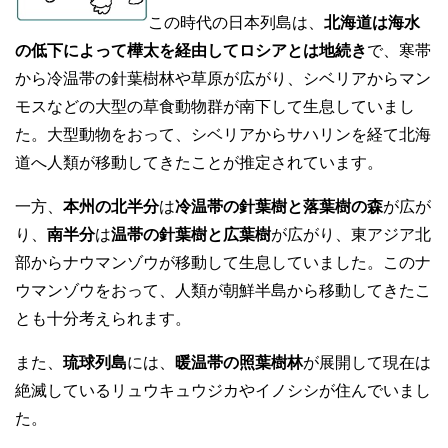
この時代の日本列島は、
北海道は海水
の低下によって樺太を経由してロシアとは地続き
で、寒帯
から冷温帯の針葉樹林や草原が広がり、シベリアからマン
モスなどの大型の草食動物群が南下して生息していまし
た。大型動物をおって、シベリアからサハリンを経て北海
道へ人類が移動してきたことが推定されています。
一方、
本州の北半分
は
冷温帯の針葉樹と落葉樹の森
が広が
り、
南半分
は
温帯の針葉樹と広葉樹
が広がり、東アジア北
部からナウマンゾウが移動して生息していました。このナ
ウマンゾウをおって、人類が朝鮮半島から移動してきたこ
とも十分考えられます。
また、
琉球列島
には、
暖温帯の照葉樹林
が展開して現在は
絶滅しているリュウキュウジカやイノシシが住んでいまし
た。