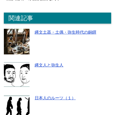
関連記事
縄文土器・土偶・弥生時代の銅鐸
縄文人と弥生人
日本人のルーツ（１）