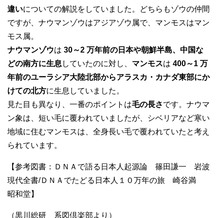
違い
についての解説をしていました。どちらもゾウの仲間
ですが、ナウマンゾウはアジアゾウ属で、マンモスはマン
モス属。
ナウマンゾウ
は
30～2 万年前の日本や朝鮮半島、中国な
どの南方に生息
していたのに対し、
マンモス
は
400～1 万
年前のユーラシア大陸北部からアラスカ・カナダ東部にか
けての北方
に生息していました。
見た目も異なり、一番のポイントは
毛の長さ
です。ナウマ
ン象は、短い毛に覆われていましたが、シベリアなど寒い
地域に住むマンモスは、全身長い毛で覆われていたと考え
られています。
【参考図書：ＤＮＡで語る日本人起源論 篠田謙一 岩波
現代全書/ＤＮＡでたどる日本人１０万年の旅 崎谷満
昭和堂】
（黒川総研 系図倶楽部より）