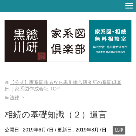
【公式】家系図作るなら黒川總合研究所の系図倶楽
部｜家系図作成会社
TOP
法律
相続の基礎知識（２）遺言
公開日 :
2019年6月7日
/ 更新日 :
2019年8月7日
法律